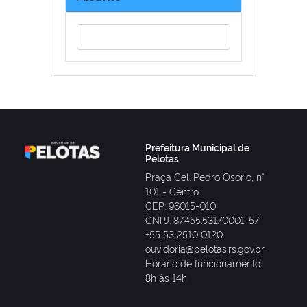
Prefeitura Municipal de
Pelotas
Praça Cel. Pedro Osório, n°
101 - Centro
CEP: 96015-010
CNPJ: 87.455.531/0001-57
+55 53 2510 0120
ouvidoria@pelotas.rs.gov.br
Horário de funcionamento:
8h às 14h