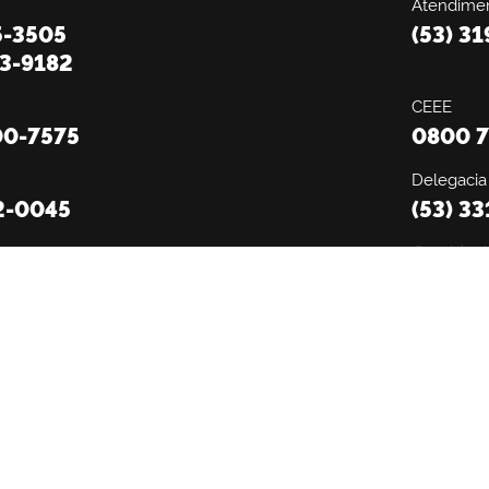
Atendimen
5-3505
(53) 3
13-9182
CEEE
00-7575
0800 7
Delegacia
2-0045
(53) 3
Ouvidori
974-3937
6094
COINPEL
e
SECOM
.