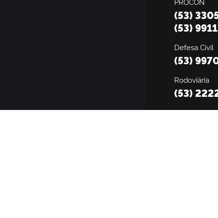
PROCON
(53) 330
(53) 991
Defesa Civil
(53) 997
Rodoviária
(53) 222
SSUI
(53) 9 9
(53) 99112-
@2026 - Prefeitura Municipal de Pelotas | Desenvolvido pela