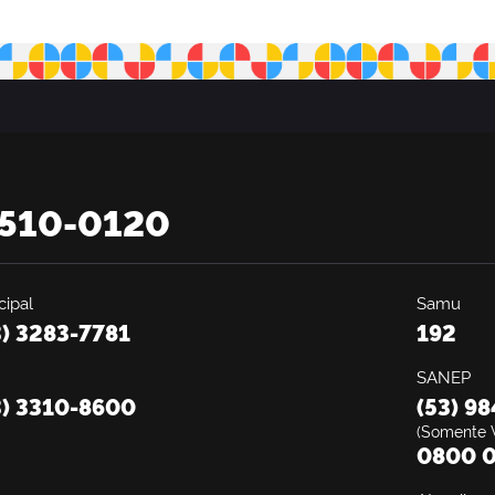
2510-0120
ipal
Samu
3) 3283-7781
192
SANEP
3) 3310-8600
(53) 9
(Somente 
0800 0