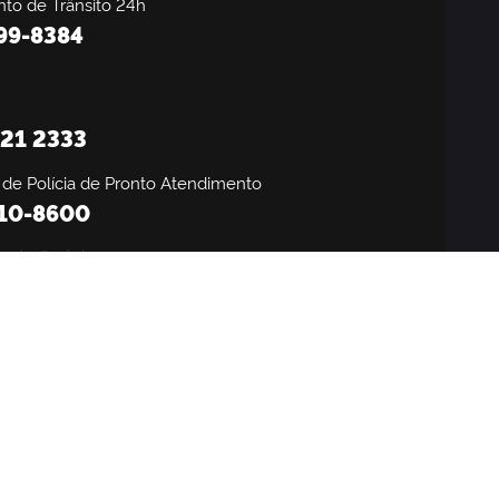
to de Trânsito 24h
199-8384
21 2333
 de Polícia de Pronto Atendimento
310-8600
a da Saúde