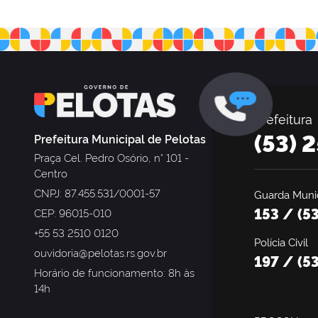
Prefeitura
(53) 
Prefeitura Municipal de Pelotas
Praça Cel. Pedro Osório, n° 101 -
Centro
CNPJ: 87.455.531/0001-57
Guarda Munic
153 / (5
CEP: 96015-010
+55 53 2510 0120
Polícia Civil
ouvidoria@pelotas.rs.gov.br
197 / (5
Horário de funcionamento: 8h às
14h